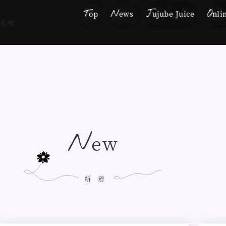
T
N
J
O
op
ews
ujube Juice
nli
知らせ
N
ew
新着