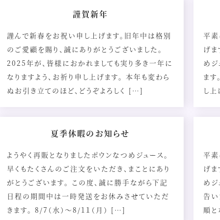
謹賀新年
謹んで新春をお祝い申し上げます。旧年中は格別
平素
のご愛顧を賜り、誠にありがとうございました。
げま
2025年が、皆様におかれましても実り多き一年に
めジ
なりますよう、お祈り申し上げます。 本年も変わら
ます
ぬお引き立てのほど、どうぞよろしく […]
し上
夏季休暇のお知らせ
ようやく再販となりましたポウンなつめジュース。
平素
早くもたくさんのご注文をいただき、まことにあり
げま
がとうございます。 この度、誠に勝手ながら下記
めジ
日程の期間中は一時発送をお休みさせていただ
告い
きます。 8/7（水）〜8/1１（月） […]
順と