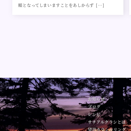
順となってしまいますことをあしからず […]
投
稿
ナ
ビ
ゲ
ー
シ
ョ
ン
お知らせ
ブログ
レシピ
サチアルクラシとは
望診カウンセリング