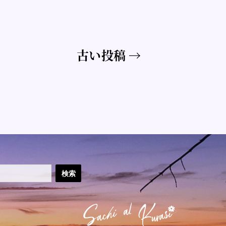
古い
投稿
→