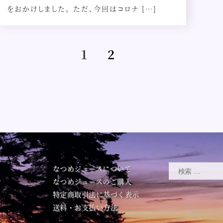
をおかけしました。 ただ、今回はコロナ […]
1
2
検
なつめジュースについて
索
なつめジュースのご購入
対
特定商取引法に基づく表示
象:
送料・お支払い方法