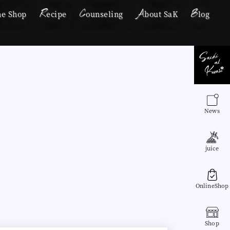
R
C
A
B
ne Shop
ecipe
ounseling
bout SaK
log
News
juice
OnlineShop
Shop